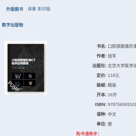
译著
影印版
外版图书
数字出版物
书名:
口腔颌面锥形
作者:
钱军
出版社:
北京大学医学
定价:
118元
装帧:
精装
开本:
16开
ISBN:
97875659310
语种:
中文
单位:
册
购书请移步：