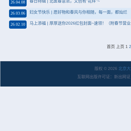
春日特辑 | 北医春意浓，文创有“花样”~
26.04.08
妇女节快乐 | 愿好物和春风与你相随，每一面，都灿烂
26.03.06
马上添福 | 厚厚送你2026红包封面~速领！（附春节营
26.02.10
首页
上页
1
版权 © 2026
北京大
互联网出版许可证：新出网证