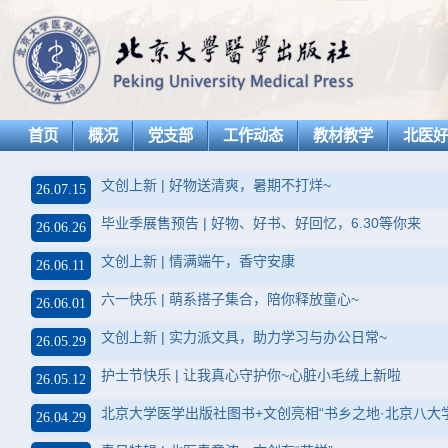
首页
概况
党支部
工作动态
教材教学
北医
文创上新 | 好物送清爽，暑期不打烊~
26.07.15
毕业季展售预告 | 好物、好书、好回忆，6.30等你来
26.06.26
文创上新 | 情满端午，香守安康
26.06.11
六一快乐 | 萌系搭子集合，陪你释放童心~
26.06.01
文创上新 | 实力派文具，助力学习与办公日常~
26.05.29
护士节快乐 | 让我真心守护你~心脏小毛绒上新啦
26.05.12
北京大学医学出版社图书+文创亮相“书乡之地·北京八大
26.04.29