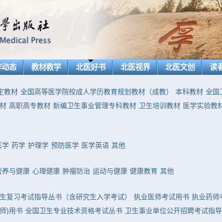
作动态
教材教学
北医好书
北医视界
北医文创
读
定教材
全国高等医学院校成人学历教育规划教材（成教）
本科教材
全国
材
高职高专教材
新编卫生事业管理专科教材
卫生培训教材
医学实验教
医学
药学
护理学
预防医学
医学英语
其他
营养与健康
心理健康
肿瘤防治
运动与健康
健康教育
其他
生复习考试指导丛书（含研究生入学考试）
执业医师考试用书
执业药师
师)用书
全国卫生专业技术资格考试丛书
卫生事业单位公开招聘考试指导