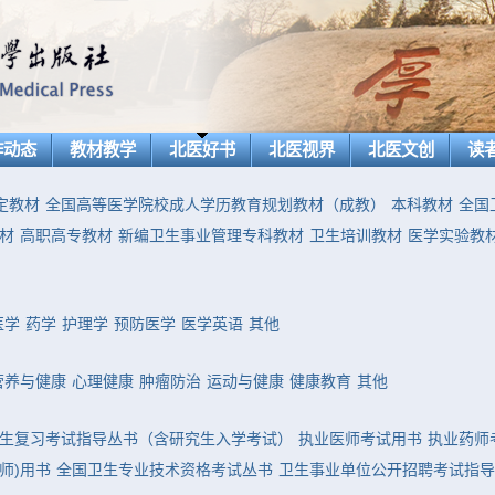
作动态
教材教学
北医好书
北医视界
北医文创
读
定教材
全国高等医学院校成人学历教育规划教材（成教）
本科教材
全国
材
高职高专教材
新编卫生事业管理专科教材
卫生培训教材
医学实验教
医学
药学
护理学
预防医学
医学英语
其他
营养与健康
心理健康
肿瘤防治
运动与健康
健康教育
其他
生复习考试指导丛书（含研究生入学考试）
执业医师考试用书
执业药师
师)用书
全国卫生专业技术资格考试丛书
卫生事业单位公开招聘考试指导