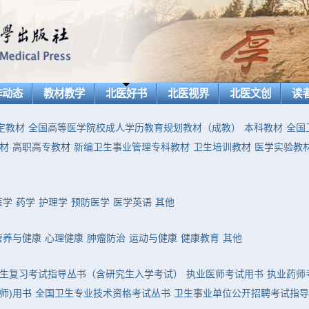
作动态
教材教学
北医好书
北医视界
北医文创
读
定教材
全国高等医学院校成人学历教育规划教材（成教）
本科教材
全国
材
高职高专教材
新编卫生事业管理专科教材
卫生培训教材
医学实验教
医学
药学
护理学
预防医学
医学英语
其他
营养与健康
心理健康
肿瘤防治
运动与健康
健康教育
其他
生复习考试指导丛书（含研究生入学考试）
执业医师考试用书
执业药师
师)用书
全国卫生专业技术资格考试丛书
卫生事业单位公开招聘考试指导