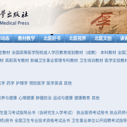
作动态
教材教学
北医好书
北医视界
北医文创
读
定教材
全国高等医学院校成人学历教育规划教材（成教）
本科教材
全国
材
高职高专教材
新编卫生事业管理专科教材
卫生培训教材
医学实验教
医学
药学
护理学
预防医学
医学英语
其他
营养与健康
心理健康
肿瘤防治
运动与健康
健康教育
其他
生复习考试指导丛书（含研究生入学考试）
执业医师考试用书
执业药师
师)用书
全国卫生专业技术资格考试丛书
卫生事业单位公开招聘考试指导