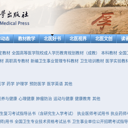
作动态
教材教学
北医好书
北医视界
北医文创
读
定教材
全国高等医学院校成人学历教育规划教材（成教）
本科教材
全国
材
高职高专教材
新编卫生事业管理专科教材
卫生培训教材
医学实验教
医学
药学
护理学
预防医学
医学英语
其他
营养与健康
心理健康
肿瘤防治
运动与健康
健康教育
其他
生复习考试指导丛书（含研究生入学考试）
执业医师考试用书
执业药师
师)用书
全国卫生专业技术资格考试丛书
卫生事业单位公开招聘考试指导