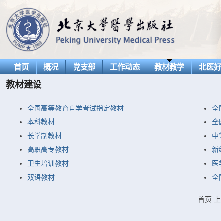
首页
概况
党支部
工作动态
教材教学
北医
教材建设
全国高等教育自学考试指定教材
全
本科教材
全
长学制教材
中
高职高专教材
新
卫生培训教材
医
双语教材
全
首页
上